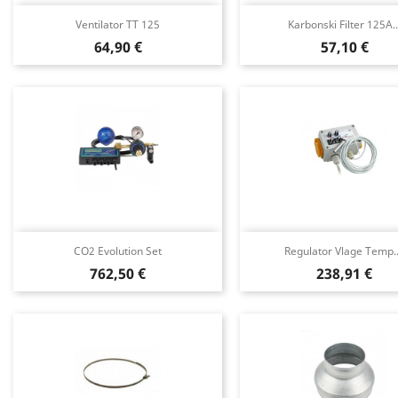
Ventilator TT 125
Karbonski Filter 125A..
Cena
Cena
64,90 €
57,10 €
CO2 Evolution Set
Regulator Vlage Temp..
Cena
Cena
762,50 €
238,91 €