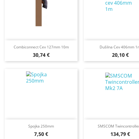
Combiconnect Cev 127mm 10m
Dušilna Cev 406mm 1
Cena
Cena
30,74 €
20,10 €
Spojka 250mm
SMSCOM Twincontroller.
Cena
Cena
7,50 €
134,79 €