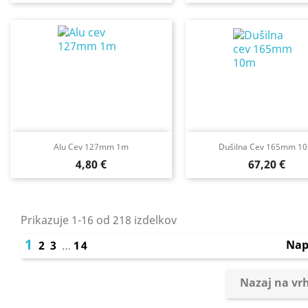
Alu Cev 127mm 1m
Dušilna Cev 165mm 1
Cena
Cena
4,80 €
67,20 €
Prikazuje 1-16 od 218 izdelkov
1
Nap
2
3
…
14
Nazaj na vr