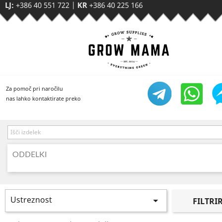
LJ:
+386 40 551 722
|
KR
+386 40 225 166
Za pomoč pri naročilu
nas lahko kontaktirate preko
ODDELKI
Ustreznost

FILTRI