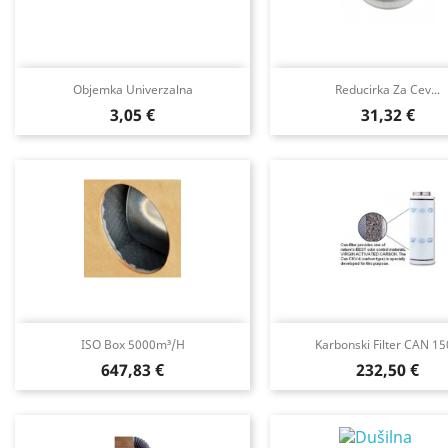
Objemka Univerzalna
Reducirka Za Cev...
Cena
Cena
3,05 €
31,32 €
ISO Box 5000m³/h
Karbonski Filter CAN 1
Cena
Cena
647,83 €
232,50 €