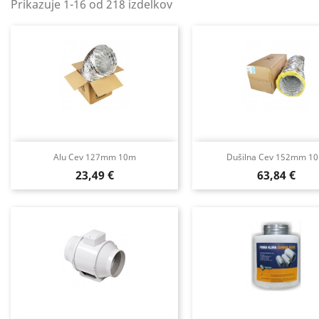
Prikazuje 1-16 od 218 izdelkov
Alu Cev 127mm 10m
Dušilna Cev 152mm 1
Cena
Cena
23,49 €
63,84 €