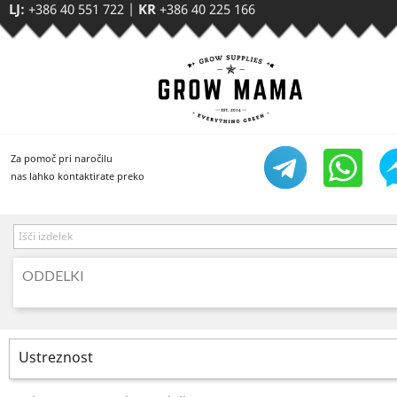
LJ:
+386 40 551 722
|
KR
+386 40 225 166
Za pomoč pri naročilu
nas lahko kontaktirate preko
ODDELKI
Ustreznost