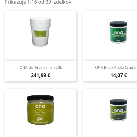
Prikazuje 1-16 od 39 izdelkov
ONA Gel Fresh Linen 20L
ONA Block Apple Crumble
Cena
Cena
241,99 €
14,07 €