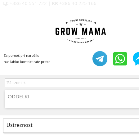
LJ:
+386 40 551 722
|
KR
+386 40 225 166
Za pomoč pri naročilu
nas lahko kontaktirate preko
ODDELKI
Ustreznost