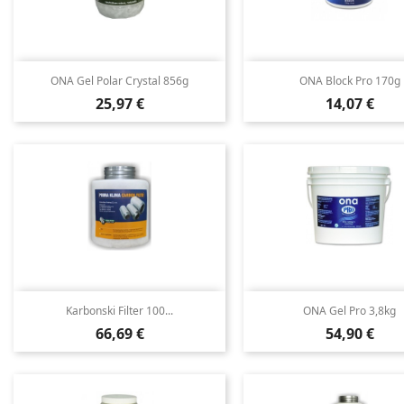
ONA Gel Polar Crystal 856g
ONA Block Pro 170g
Cena
Cena
25,97 €
14,07 €
Karbonski Filter 100...
ONA Gel Pro 3,8kg
Cena
Cena
66,69 €
54,90 €