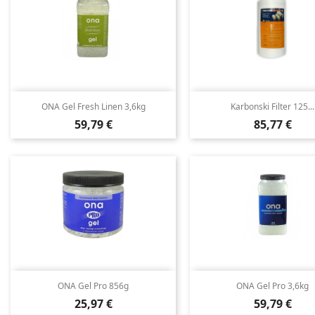
ONA Gel Fresh Linen 3,6kg
Karbonski Filter 125...
Cena
Cena
59,79 €
85,77 €
ONA Gel Pro 856g
ONA Gel Pro 3,6kg
Cena
Cena
25,97 €
59,79 €