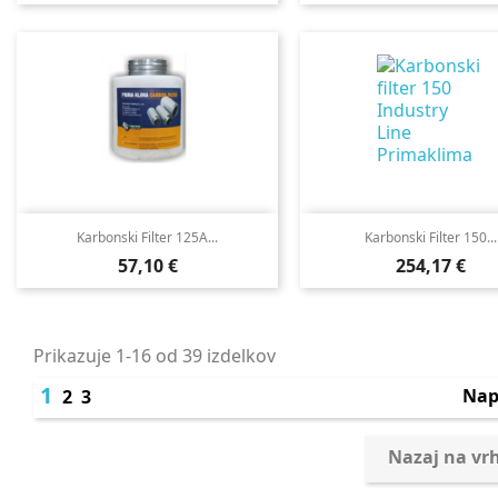
Karbonski Filter 125A...
Karbonski Filter 150...
Cena
Cena
57,10 €
254,17 €
Prikazuje 1-16 od 39 izdelkov
1
Nap
2
3
Nazaj na vr